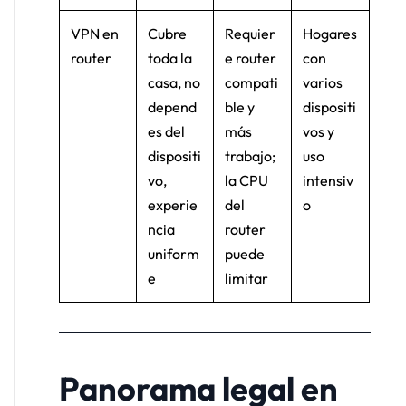
VPN en
Cubre
Requier
Hogares
router
toda la
e router
con
casa, no
compati
varios
depend
ble y
dispositi
es del
más
vos y
dispositi
trabajo;
uso
vo,
la CPU
intensiv
experie
del
o
ncia
router
uniform
puede
e
limitar
Panorama legal en