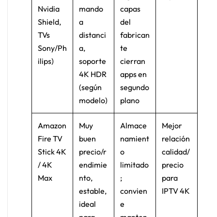
Nvidia
mando
capas
Shield,
a
del
TVs
distanci
fabrican
Sony/Ph
a,
te
ilips)
soporte
cierran
4K HDR
apps en
(según
segundo
modelo)
plano
Amazon
Muy
Almace
Mejor
Fire TV
buen
namient
relación
Stick 4K
precio/r
o
calidad/
/ 4K
endimie
limitado
precio
Max
nto,
;
para
estable,
convien
IPTV 4K
ideal
e