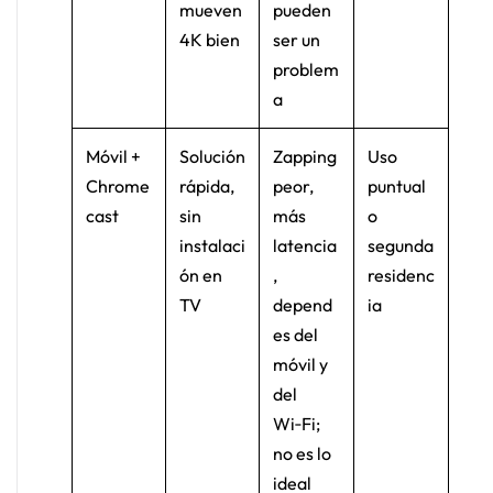
mueven
pueden
4K bien
ser un
problem
a
Móvil +
Solución
Zapping
Uso
Chrome
rápida,
peor,
puntual
cast
sin
más
o
instalaci
latencia
segunda
ón en
,
residenc
TV
depend
ia
es del
móvil y
del
Wi‑Fi;
no es lo
ideal