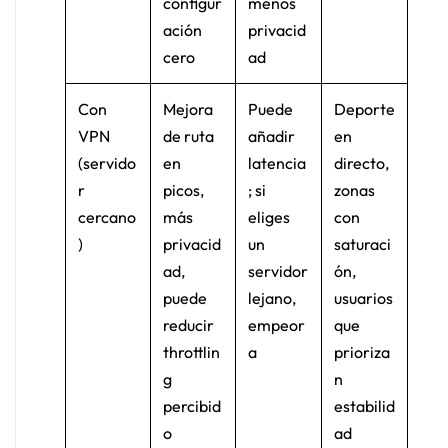
configur
menos
ación
privacid
cero
ad
Con
Mejora
Puede
Deporte
VPN
de ruta
añadir
en
(servido
en
latencia
directo,
r
picos,
; si
zonas
cercano
más
eliges
con
)
privacid
un
saturaci
ad,
servidor
ón,
puede
lejano,
usuarios
reducir
empeor
que
throttlin
a
prioriza
g
n
percibid
estabilid
o
ad