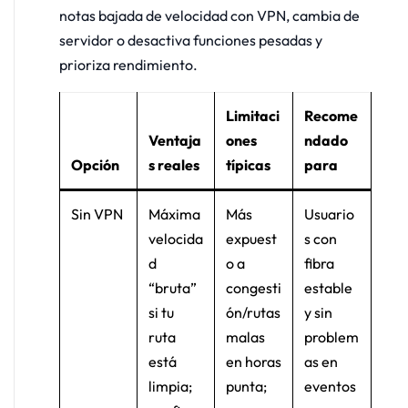
notas bajada de velocidad con VPN, cambia de
servidor o desactiva funciones pesadas y
prioriza rendimiento.
Limitaci
Recome
Ventaja
ones
ndado
Opción
s reales
típicas
para
Sin VPN
Máxima
Más
Usuario
velocida
expuest
s con
d
o a
fibra
“bruta”
congesti
estable
si tu
ón/rutas
y sin
ruta
malas
problem
está
en horas
as en
limpia;
punta;
eventos