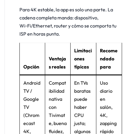
Para 4K estable, la app es solo una parte. La
cadena completa manda: dispositivo,
Wi‑Fi/Ethernet, router y cómo se comporta tu
ISP en horas punta.
Limitaci
Recome
Ventaja
ones
ndado
Opción
s reales
típicas
para
Android
Compat
En TVs
Uso
TV /
ibilidad
baratas
diario
Google
nativa
puede
en
TV
con
haber
salón,
(Chrom
Tivimat
CPU
4K,
ecast
e, buena
justa;
zapping
4K,
fluidez,
algunas
rápido