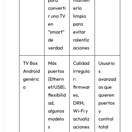
para
manten
converti
erlo
r una TV
limpio
en
para
“smart”
evitar
de
ralentiz
verdad
aciones
TV Box
Más
Calidad
Usuario
Android
puertos
irregula
s
genéric
(Ethern
r:
avanzad
o
et/USB),
firmwar
os que
flexibilid
es,
quieren
ad,
DRM,
puertos
algunos
Wi‑Fi y
y
modelo
actualiz
control
s
aciones
total