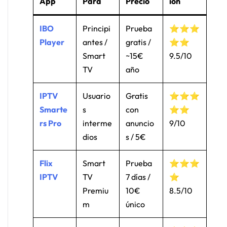
App
Para
Precio
ión
IBO
Principi
Prueba
⭐⭐⭐
Player
antes /
gratis /
⭐⭐
Smart
~15€
9.5/10
TV
año
IPTV
Usuario
Gratis
⭐⭐⭐
Smarte
s
con
⭐⭐
rs Pro
interme
anuncio
9/10
dios
s / 5€
Flix
Smart
Prueba
⭐⭐⭐
IPTV
TV
7 días /
⭐
Premiu
10€
8.5/10
m
único