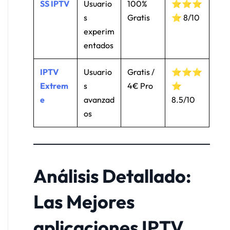
SS IPTV
Usuario
100%
⭐⭐⭐
s
Gratis
⭐ 8/10
experim
entados
IPTV
Usuario
Gratis /
⭐⭐⭐
Extrem
s
4€ Pro
⭐
e
avanzad
8.5/10
os
Análisis Detallado:
Las Mejores
aplicaciones IPTV