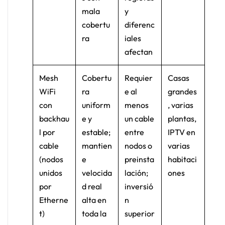
mala
y
cobertu
diferenc
ra
iales
afectan
Mesh
Cobertu
Requier
Casas
WiFi
ra
e al
grandes
con
uniform
menos
, varias
backhau
e y
un cable
plantas,
l por
estable;
entre
IPTV en
cable
mantien
nodos o
varias
(nodos
e
preinsta
habitaci
unidos
velocida
lación;
ones
por
d real
inversió
Etherne
alta en
n
t)
toda la
superior