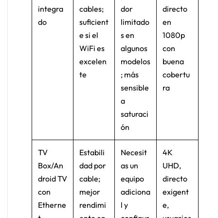
integra
cables;
dor
directo
do
suficient
limitado
en
e si el
s en
1080p
WiFi es
algunos
con
excelen
modelos
buena
te
; más
cobertu
sensible
ra
a
saturaci
ón
TV
Estabili
Necesit
4K
Box/An
dad por
as un
UHD,
droid TV
cable;
equipo
directo
con
mejor
adiciona
exigent
Etherne
rendimi
l y
e,