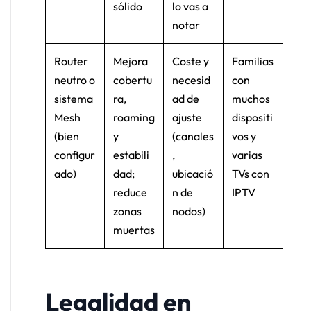
sólido
lo vas a
notar
Router
Mejora
Coste y
Familias
neutro o
cobertu
necesid
con
sistema
ra,
ad de
muchos
Mesh
roaming
ajuste
dispositi
(bien
y
(canales
vos y
configur
estabili
,
varias
ado)
dad;
ubicació
TVs con
reduce
n de
IPTV
zonas
nodos)
muertas
Legalidad en