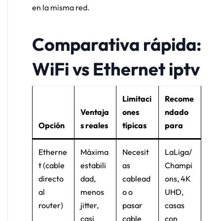
en la misma red.
Comparativa rápida:
WiFi vs Ethernet iptv
Limitaci
Recome
Ventaja
ones
ndado
Opción
s reales
típicas
para
Etherne
Máxima
Necesit
LaLiga/
t (cable
estabili
as
Champi
directo
dad,
cablead
ons, 4K
al
menos
o o
UHD,
router)
jitter,
pasar
casas
casi
cable
con