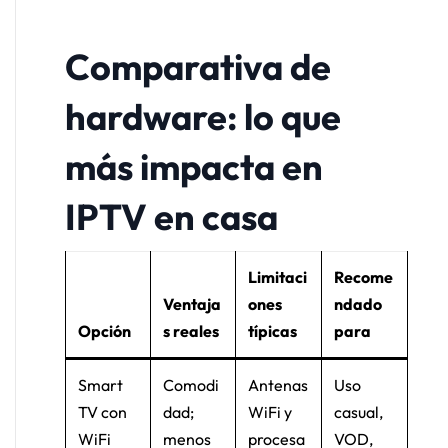
Comparativa de
hardware: lo que
más impacta en
IPTV en casa
Limitaci
Recome
Ventaja
ones
ndado
Opción
s reales
típicas
para
Smart
Comodi
Antenas
Uso
TV con
dad;
WiFi y
casual,
WiFi
menos
procesa
VOD,