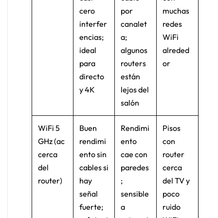
cero
por
muchas
interfer
canalet
redes
encias;
a;
WiFi
ideal
algunos
alreded
para
routers
or
directo
están
y 4K
lejos del
salón
WiFi 5
Buen
Rendimi
Pisos
GHz (ac
rendimi
ento
con
cerca
ento sin
cae con
router
del
cables si
paredes
cerca
router)
hay
;
del TV y
señal
sensible
poco
fuerte;
a
ruido