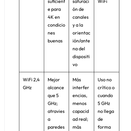
suficient
saturaci
WiFi
e para
ón de
4K en
canales
condicio
y a la
nes
orientac
buenas
ión/ante
na del
dispositi
vo
WiFi 2,4
Mejor
Más
Uso no
GHz
alcance
interfer
crítico o
que 5
encias,
cuando
GHz;
menos
5 GHz
atravies
capacid
no llega
a
ad real;
de
paredes
más
forma