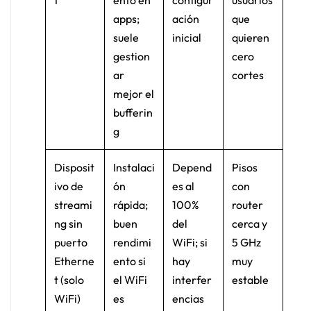
t
ento en
configur
usuarios
apps;
ación
que
suele
inicial
quieren
gestion
cero
ar
cortes
mejor el
bufferin
g
Disposit
Instalaci
Depend
Pisos
ivo de
ón
es al
con
streami
rápida;
100%
router
ng sin
buen
del
cerca y
puerto
rendimi
WiFi; si
5 GHz
Etherne
ento si
hay
muy
t (solo
el WiFi
interfer
estable
WiFi)
es
encias