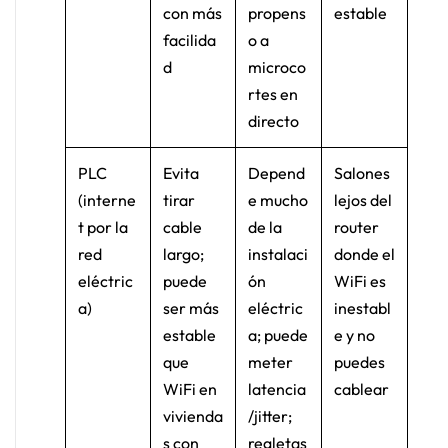
con más
propens
estable
facilida
o a
d
microco
rtes en
directo
PLC
Evita
Depend
Salones
(interne
tirar
e mucho
lejos del
t por la
cable
de la
router
red
largo;
instalaci
donde el
eléctric
puede
ón
WiFi es
a)
ser más
eléctric
inestabl
estable
a; puede
e y no
que
meter
puedes
WiFi en
latencia
cablear
vivienda
/jitter;
s con
regletas